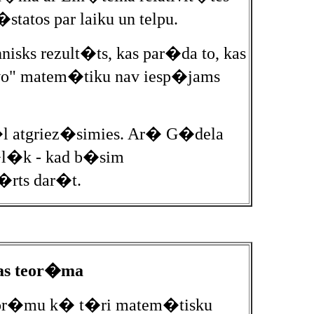
tatos par laiku un telpu.
isks rezult�ts, kas par�da to, kas
z�vo" matem�tiku nav iesp�jams
 atgriez�simies. Ar� G�dela
v�l�k - kad b�sim
v�rts dar�t.
as teor�ma
eor�mu k� t�ri matem�tisku