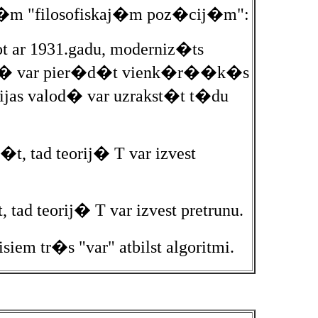
v�m "filosofiskaj�m poz�cij�m":
t ar 1931.gadu, moderniz�ts
 kur� var pier�d�t vienk�r��k�s
jas valod� var uzrakst�t t�du
t, tad teorij� T var izvest
 tad teorij� T var izvest pretrunu.
em tr�s "var" atbilst algoritmi.