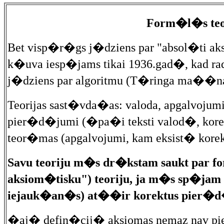
Form�l�s teor
Bet visp�r�gs j�dziens par "absol�ti ak
k�uva iesp�jams tikai 1936.gad�, kad r
j�dziens par algoritmu (T�ringa ma��
Teorijas sast�vda�as: valoda, apgalvojum
pier�d�jumi (�pa�i teksti valod�, korek
teor�mas (apgalvojumi, kam eksist� kore
Savu teoriju m�s dr�kstam saukt par f
aksiom�tisku") teoriju, ja m�s sp�jam u
iejauk�an�s) at��ir korektus pier�d
�aj� defin�cij� aksiomas nemaz nav 