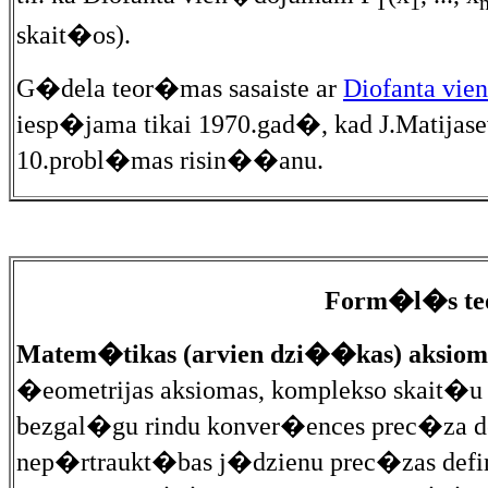
T
1
skait�os).
G�dela teor�mas sasaiste ar
Diofanta vi
iesp�jama tikai 1970.gad�, kad J.Matijase
10.probl�mas risin��anu.
Form�l�s teo
Matem�tikas (arvien dzi��kas) aksioma
�eometrijas aksiomas, komplekso skait�u
bezgal�gu rindu konver�ences prec�za de
nep�rtraukt�bas j�dzienu prec�zas defi