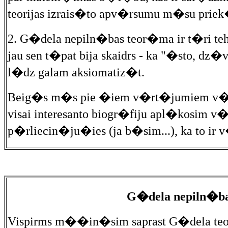
teorijas izrais�to apv�rsumu m�su priek�s
2. G�dela nepiln�bas teor�ma ir t�ri tehn
jau sen t�pat bija skaidrs - ka "�sto, d
l�dz galam aksiomatiz�t.
Beig�s m�s pie �iem v�rt�jumiem v�l
visai interesanto biogr�fiju apl�kosim 
p�rliecin�ju�ies (ja b�sim...), ka to ir 
G�dela nepiln�b
Vispirms m��in�sim saprast G�dela t