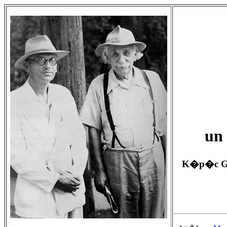
un
K�p�c G�d