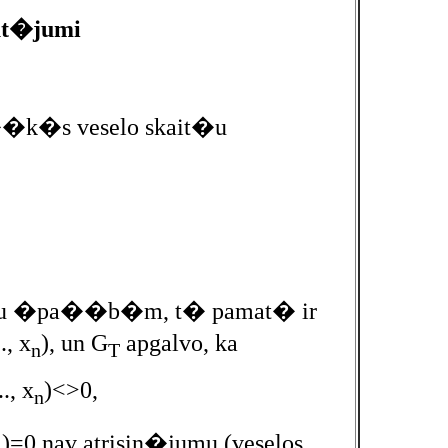
ut�jumi
�k�s veselo skait�u
it�u �pa��b�m, t� pamat� ir
.., x
), un G
apgalvo, ka
n
T
.., x
)<>0,
n
)=0 nav atrisin�jumu (veselos