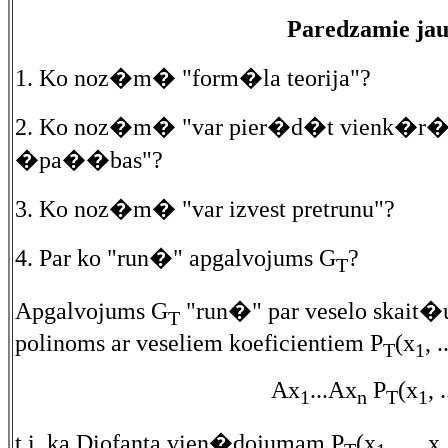
Paredzamie ja
1. Ko noz�m� "form�la teorija"?
2. Ko noz�m� "var pier�d�t vienk�r�
�pa��bas"?
3. Ko noz�m� "var izvest pretrunu"?
4. Par ko "run�" apgalvojums G
?
T
Apgalvojums G
"run�" par veselo ska
T
polinoms ar veseliem koeficientiem P
(x
, .
T
1
Ax
...Ax
P
(x
, .
1
n
T
1
t.i. ka Diofanta vien�dojumam P
(x
, ..., x