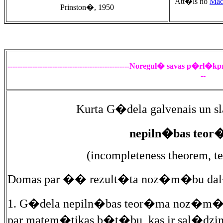
Att�ls no
Mac
Prinston�, 1950
-------------------------------------------------Noregul� savas p�rl�kp
--
Kurta G�dela galvenais un s
nepiln�bas teor
(incompleteness theorem, t
Domas par �� rezult�ta noz�m�bu da
1. G�dela nepiln�bas teor�ma noz�m� 
par matem�tikas b�t�bu, kas ir sal�dzin