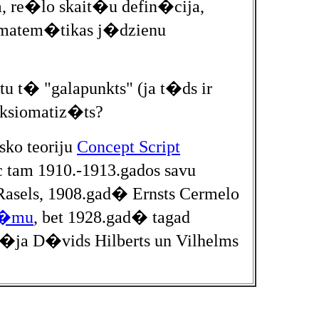
 re�lo skait�u defin�cija,
u matem�tikas j�dzienu
u t� "galapunkts" (ja t�ds ir
 aksiomatiz�ts?
ko teoriju
Concept Script
tam 1910.-1913.gados savu
Rasels, 1908.gad� Ernsts Cermelo
st�mu
, bet 1928.gad� tagad
�ja D�vids Hilberts un Vilhelms