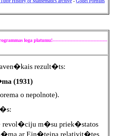
Tutor History of Mathematics archive
-
Godel Portraits
rogrammas loga platumu!------------------------------------
laven�kais rezult�ts:
�ma (1931)
eorema o nepolnote).
l�s:
revol�ciju m�su priek�statos
�ma ar Ein�teina relativit�tes