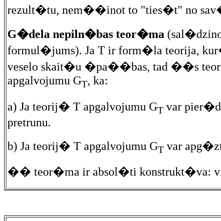
rezult�tu, nem��inot to "ties�t" no sa
G�dela nepiln�bas teor�ma
(sal�dzino
formul�jums). Ja T ir form�la teorija,
veselo skait�u �pa��bas, tad ��s teori
apgalvojumu G
, ka:
T
a) Ja teorij� T apgalvojumu G
var pier�d�
T
pretrunu.
b) Ja teorij� T apgalvojumu G
var apg�zt,
T
�� teor�ma ir absol�ti konstrukt�va: visi