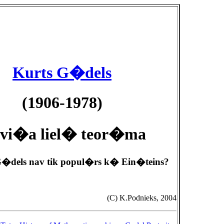
Kurts G�dels
(1906-1978)
 vi�a liel� teor�ma
els nav tik popul�rs k� Ein�teins?
(C) K.Podnieks, 2004