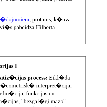
n
en�dojumiem
, protams, k�uva
vi�s pabeidza Hilberta
rijas I
tiz�cijas process:
Eikl�da
 �eometrisk� interpret�cija,
fin�cija, funkcijas un
n�cijas, "bezgal�gi mazo"