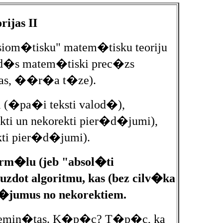
ijas II
siom�tisku" matem�tisku teoriju
ad�s matem�tiski prec�zs
nas, ��r�a t�ze).
i (�pa�i teksti valod�),
ti un nekorekti pier�d�jumi),
kti pier�d�jumi).
orm�lu (jeb "absol�ti
zdot algoritmu, kas (bez cilv�ka
�jumus no nekorektiem.
piemin�tas. K�p�c? T�p�c, ka