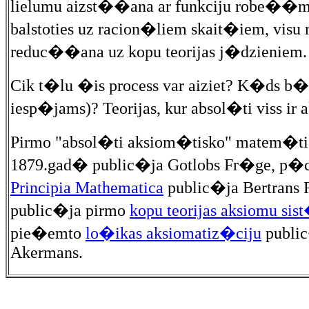
lielumu aizst��ana ar funkciju robe��m,
balstoties uz racion�liem skait�iem, vis
reduc��ana uz kopu teorijas j�dzieniem.
Cik t�lu �is process var aiziet? K�ds b�t
iesp�jams)? Teorijas, kur absol�ti viss ir
Pirmo "absol�ti aksiom�tisko" matem�tis
1879.gad� public�ja Gotlobs Fr�ge, p�c 
Principia Mathematica
public�ja Bertrans 
public�ja pirmo
kopu teorijas aksiomu si
pie�emto
lo�ikas aksiomatiz�ciju
public
Akermans.